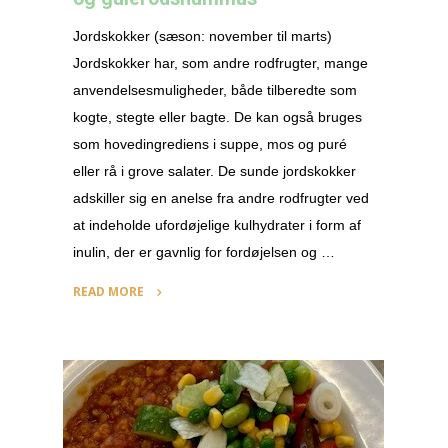
Jordskokker (sæson: november til marts)
Jordskokker har, som andre rodfrugter, mange
anvendelsesmuligheder, både tilberedte som
kogte, stegte eller bagte. De kan også bruges
som hovedingrediens i suppe, mos og puré
eller rå i grove salater. De sunde jordskokker
adskiller sig en anelse fra andre rodfrugter ved
at indeholde ufordøjelige kulhydrater i form af
inulin, der er gavnlig for fordøjelsen og …
READ MORE
"Rugbrødstapas
med
marinerede
jordskokker,
butterbeanspread
og