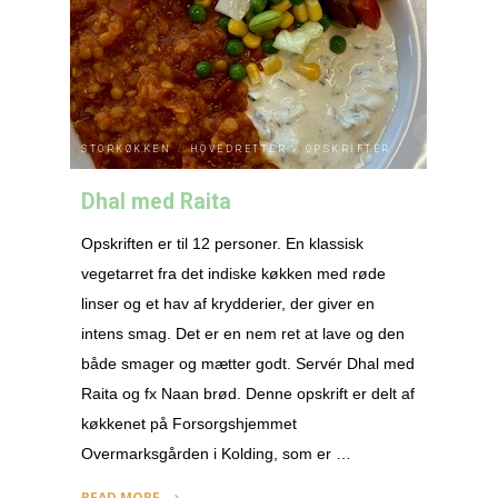
gulerodshummus"
STORKØKKEN
/
HOVEDRETTER
/
OPSKRIFTER
Dhal med Raita
Opskriften er til 12 personer. En klassisk
vegetarret fra det indiske køkken med røde
linser og et hav af krydderier, der giver en
intens smag. Det er en nem ret at lave og den
både smager og mætter godt. Servér Dhal med
Raita og fx Naan brød. Denne opskrift er delt af
køkkenet på Forsorgshjemmet
Overmarksgården i Kolding, som er …
READ MORE