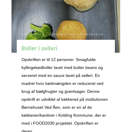
linser"
OPSKRIFTER
/
HOVEDRETTER
/
STORKØKKEN
Boller i selleri
Opskriften er til 12 personer. Smagfulde
kyllingekødboller lavet med butter beans og
serveret med en sauce lavet på selleri. En
madret hvor kødmængden er reduceret ved
brug af bælgfrugter og grøntsager. Denne
opskrift er udviklet af køkkenet på institutionen
Børnehuset Ved Åen, som er en af de
køkkener/kantiner i Kolding Kommune, der er
med i FOOD2030 projektet. Opskriften er
deres …