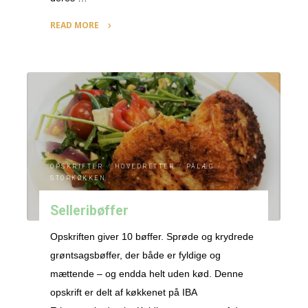
READ MORE
"Boller
i
selleri"
OPSKRIFTER
/
HOVEDRETTER
/
PÅLÆG
/
STORKØKKEN
Selleribøffer
Opskriften giver 10 bøffer. Sprøde og krydrede
grøntsagsbøffer, der både er fyldige og
mættende – og endda helt uden kød. Denne
opskrift er delt af køkkenet på IBA