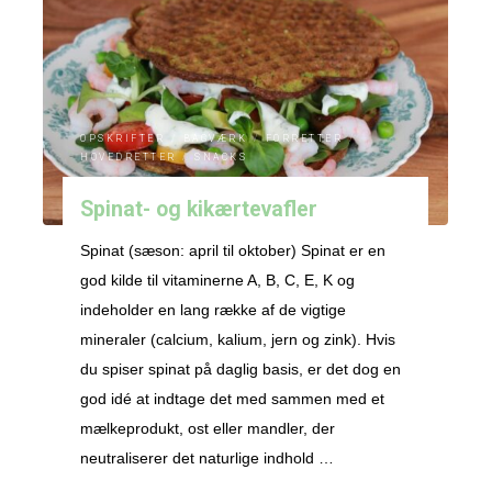
OPSKRIFTER
/
BAGVÆRK
/
FORRETTER
/
HOVEDRETTER
/
SNACKS
Spinat- og kikærtevafler
Spinat (sæson: april til oktober) Spinat er en
god kilde til vitaminerne A, B, C, E, K og
indeholder en lang række af de vigtige
mineraler (calcium, kalium, jern og zink). Hvis
du spiser spinat på daglig basis, er det dog en
god idé at indtage det med sammen med et
mælkeprodukt, ost eller mandler, der
neutraliserer det naturlige indhold …