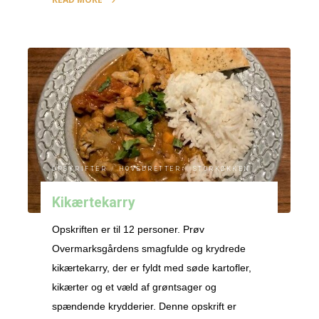
"Dhal
med
Raita"
OPSKRIFTER
/
HOVEDRETTER
/
STORKØKKEN
Kikærtekarry
Opskriften er til 12 personer. Prøv
Overmarksgårdens smagfulde og krydrede
kikærtekarry, der er fyldt med søde kartofler,
kikærter og et væld af grøntsager og
spændende krydderier. Denne opskrift er