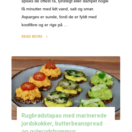
spises de oftest rå, lynstegt eller dampet nogle
få minutter med lidt vand, salt og smør.
Asparges er sunde, fordi de er fyldt med
kostfibre og er rige på …
READ MORE
"Sprød
fuldkornspizza
med
grønne
asparges
og
hvidløg"
OPSKRIFTER
/
FORRETTER
/
PÅLÆG
Rugbrødstapas med marinerede
jordskokker, butterbeanspread
og gulerodshummus