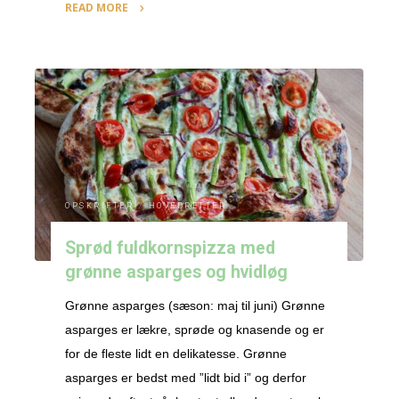
READ MORE
"Spinat-
og
kikærtevafler"
OPSKRIFTER
/
HOVEDRETTER
Sprød fuldkornspizza med
grønne asparges og hvidløg
Grønne asparges (sæson: maj til juni) Grønne
asparges er lækre, sprøde og knasende og er
for de fleste lidt en delikatesse. Grønne
asparges er bedst med ”lidt bid i” og derfor