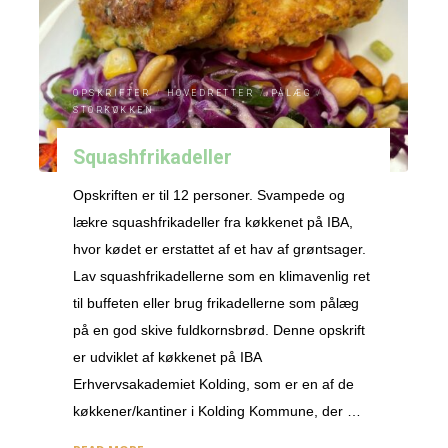
linser
og
kylling"
OPSKRIFTER
/
HOVEDRETTER
/
PÅLÆG
/
STORKØKKEN
Squashfrikadeller
Opskriften er til 12 personer. Svampede og
lækre squashfrikadeller fra køkkenet på IBA,
hvor kødet er erstattet af et hav af grøntsager.
Lav squashfrikadellerne som en klimavenlig ret
til buffeten eller brug frikadellerne som pålæg
på en god skive fuldkornsbrød. Denne opskrift
er udviklet af køkkenet på IBA
Erhvervsakademiet Kolding, som er en af de
køkkener/kantiner i Kolding Kommune, der …