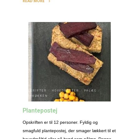
READ MORE
"Squashfrikadeller"
OPSKRIFTER
/
HOVEDRETTER
/
PÅLÆG
/
STORKØKKEN
Plantepostej
Opskriften er til 12 personer. Fyldig og
smagfuld plantepostej, der smager lækkert til et
hovedmåltid eller på brød som pålæg. Denne