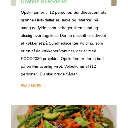
Grønne Hulk-deller
Opskriften er til 12 personer. Sundhedscentrets
grønne Hulk-deller er lækre og “stærke” på
smag og fylde samt bidrager til en sund og
alsidig hverdagskost. Denne opskrift er udviklet
af køkkenet på Sundhedscenter Kolding, som
er en af de køkkener/kantiner, der er med i
FOOD2030 projektet. Opskriften er deres bud
på en klimavenlig livret. Velbekomme! (12
personer) Du skal bruge Sådan …
READ MORE
"Grønne
Hulk-
deller"