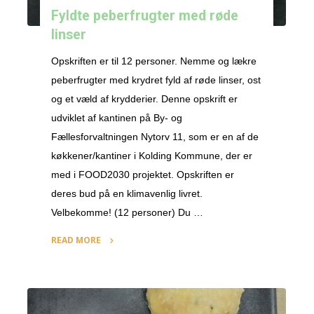
Fyldte peberfrugter med røde
linser
Opskriften er til 12 personer. Nemme og lækre
peberfrugter med krydret fyld af røde linser, ost
og et væld af krydderier. Denne opskrift er
udviklet af kantinen på By- og
Fællesforvaltningen Nytorv 11, som er en af de
køkkener/kantiner i Kolding Kommune, der er
med i FOOD2030 projektet. Opskriften er
deres bud på en klimavenlig livret.
Velbekomme! (12 personer) Du …
READ MORE
"Fyldte
peberfrugter
med
røde