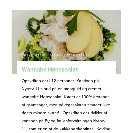
ballade-
salat"
OPSKRIFTER
/
PÅLÆG
/
STORKØKKEN
Wannabe Hønsesalat
Opskriften er til 12 personer. Kantinen på
Nytorv 11’s bud på en smagfuld og cremet
wannabe Hønsesalat. Kødet er 100% erstattet
af grøntsager, men pålægssalaten smager ikke
desto mindre skønt! Opskriften er udviklet af
kantinen på By og fællesforvaltningen Nytorv
11, som er en af de køkkener/kantiner i Kolding