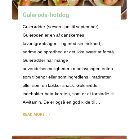
OPSKRIFTER
/
HOVEDRETTER
/
SNACKS
Gulerods-hotdog
Gulerødder (sæson: juni til september)
Guleroden er en af danskernes
favoritgrøntsager – og med sin friskhed,
sødme og sprødhed er det ikke svært at forstå.
Gulerødder har mange
anvendelsesmuligheder i madlavningen enten
som tilbehør eller som ingrediens i madretter
eller som en lækker snack. Gulerødder
indeholder beta-karoten, som er et forstadie til
A-vitamin. De er også en god kilde til …
READ MORE
"Gulerods-
hotdog"