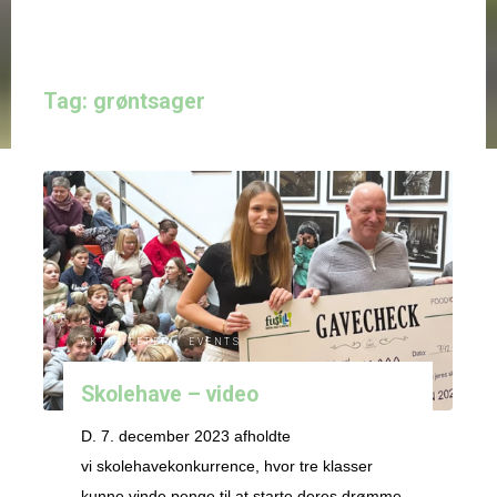
Tag:
grøntsager
AKTIVITETER
/
EVENTS
Skolehave – video
D. 7. december 2023 afholdte
vi skolehavekonkurrence, hvor tre klasser
kunne vinde penge til at starte deres drømme-