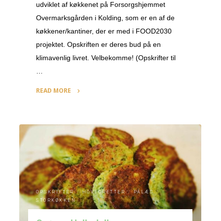
udviklet af køkkenet på Forsorgshjemmet
Overmarksgården i Kolding, som er en af de
køkkener/kantiner, der er med i FOOD2030
projektet. Opskriften er deres bud på en
klimavenlig livret. Velbekomme! (Opskrifter til
…
READ MORE
"Kikærtekarry"
OPSKRIFTER
/
HOVEDRETTER
/
PÅLÆG
/
STORKØKKEN