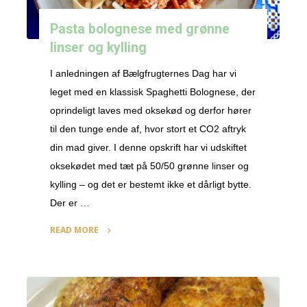
Pasta bolognese med grønne
linser og kylling
I anledningen af Bælgfrugternes Dag har vi
leget med en klassisk Spaghetti Bolognese, der
oprindeligt laves med oksekød og derfor hører
til den tunge ende af, hvor stort et CO2 aftryk
din mad giver. I denne opskrift har vi udskiftet
oksekødet med tæt på 50/50 grønne linser og
kylling – og det er bestemt ikke et dårligt bytte.
Der er …
READ MORE
"Pasta
bolognese
med
grønne