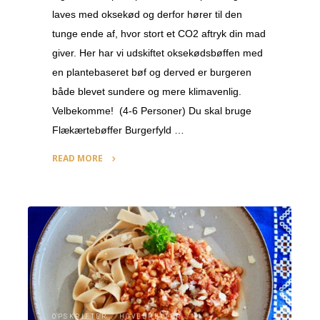
laves med oksekød og derfor hører til den
tunge ende af, hvor stort et CO2 aftryk din mad
giver. Her har vi udskiftet oksekødsbøffen med
en plantebaseret bøf og derved er burgeren
både blevet sundere og mere klimavenlig.
Velbekomme! (4-6 Personer) Du skal bruge
Flækærtebøffer Burgerfyld …
READ MORE
"Lækker
plantebaseret
burger
med
flækærtebøf"
OPSKRIFTER
/
HOVEDRETTER