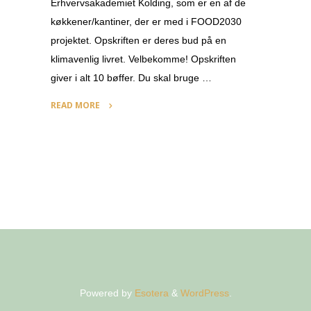
Erhvervsakademiet Kolding, som er en af de
køkkener/kantiner, der er med i FOOD2030
projektet. Opskriften er deres bud på en
klimavenlig livret. Velbekomme! Opskriften
giver i alt 10 bøffer. Du skal bruge …
READ MORE
"Selleribøffer"
Powered by
Esotera
&
WordPress
.