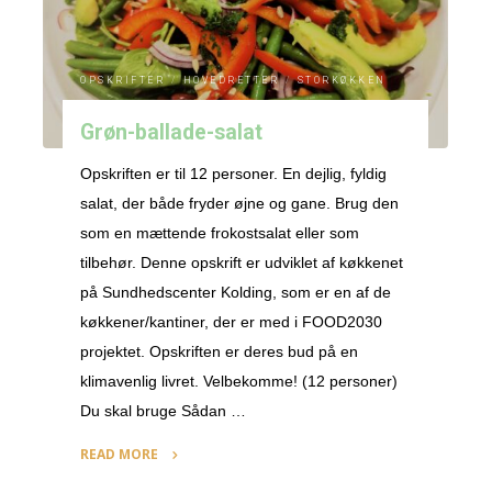
OPSKRIFTER
/
HOVEDRETTER
/
STORKØKKEN
Grøn-ballade-salat
Opskriften er til 12 personer. En dejlig, fyldig
salat, der både fryder øjne og gane. Brug den
som en mættende frokostsalat eller som
tilbehør. Denne opskrift er udviklet af køkkenet
på Sundhedscenter Kolding, som er en af de
køkkener/kantiner, der er med i FOOD2030
projektet. Opskriften er deres bud på en
klimavenlig livret. Velbekomme! (12 personer)
Du skal bruge Sådan …
READ MORE
"Grøn-