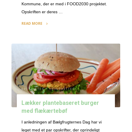
Kommune, der er med i FOOD2030 projektet.
Opskriften er deres …
READ MORE
"Wannabe
Hønsesalat"
OPSKRIFTER
/
HOVEDRETTER
Lækker plantebaseret burger
med flækærtebøf
I anledningen af Bælgfrugternes Dag har vi
leget med et par opskrifter, der oprindeligt