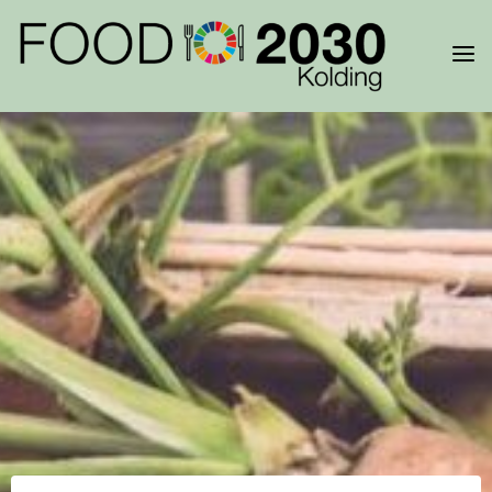
Skip
to
KOLDINGFOO
content