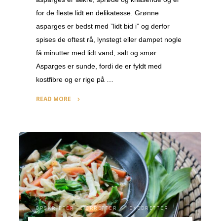
for de fleste lidt en delikatesse. Grønne
asparges er bedst med ”lidt bid i” og derfor
spises de oftest rå, lynstegt eller dampet nogle
få minutter med lidt vand, salt og smør.
Asparges er sunde, fordi de er fyldt med
kostfibre og er rige på …
READ MORE
"Sprød
fuldkornspizza
med
grønne
asparges
og
hvidløg"
OPSKRIFTER
/
FORRETTER
/
HOVEDRETTER